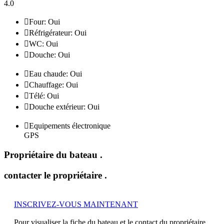
4.0

Four: Oui

Réfrigérateur: Oui

WC: Oui

Douche: Oui

Eau chaude: Oui

Chauffage: Oui

Télé: Oui

Douche extérieur: Oui

Equipements électronique
GPS
Propriétaire du bateau
.
contacter le propriétaire
.
INSCRIVEZ-VOUS MAINTENANT
Pour visualiser la fiche du bateau et le contact du propriétaire