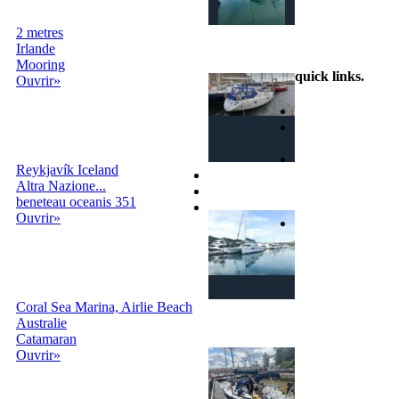
entier!
2 metres
info@echangedebateau.online
Irlande
Mooring
quick links
.
Ouvrir»
Home
Comment ça
fonctionne
Recherche
Reykjavík Iceland
Terms et conditionsni
Altra Nazione...
Privacy
beneteau oceanis 351
Contacts
Ouvrir»
Login | Sign In
Coral Sea Marina, Airlie Beach
Australie
Catamaran
Ouvrir»