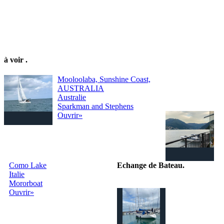
à voir
.
Mooloolaba, Sunshine Coast,
AUSTRALIA
Australie
Sparkman and Stephens
Ouvrir»
Como Lake
Echange de Bateau
.
Italie
Mororboat
Le site internet
Ouvrir»
pour échanger
gratuitement
votre bateau
dans le monde