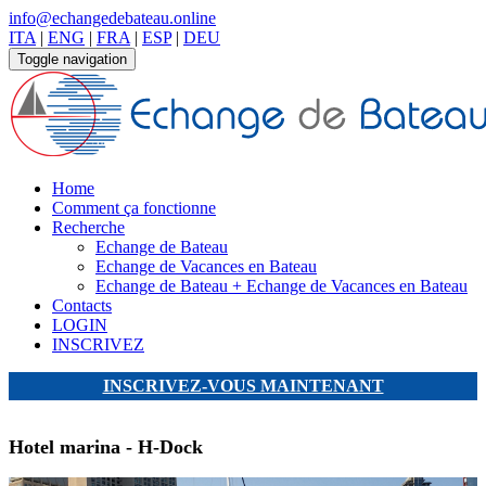
info@echangedebateau.online
ITA
|
ENG
|
FRA
|
ESP
|
DEU
Toggle navigation
Home
Comment ça fonctionne
Recherche
Echange de Bateau
Echange de Vacances en Bateau
Echange de Bateau + Echange de Vacances en Bateau
Contacts
LOGIN
INSCRIVEZ
INSCRIVEZ-VOUS MAINTENANT
Hotel marina - H-Dock